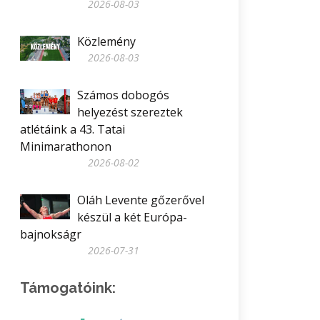
2026-08-03
Közlemény
2026-08-03
Számos dobogós
helyezést szereztek
atlétáink a 43. Tatai
Minimarathonon
2026-08-02
Oláh Levente gőzerővel
készül a két Európa-
bajnokságr
2026-07-31
Támogatóink: