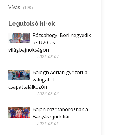
Vívás
(190)
Legutolsó hírek
Rózsahegyi Bori negyedik
az U20-as
világbajnokságon
2026-08-07
Balogh Adrián győzött a
válogatott
csapattalálkozón
2026-08-06
Baján edzőtáboroznak a
Bányász judokái
2026-08-06