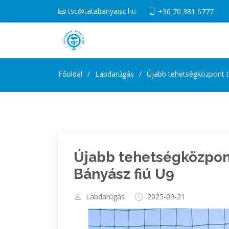
tsc@tatabanyaisc.hu
+36 70 381 6777
Főoldal
Labdarúgás
Újabb tehetségközpont t
Újabb tehetségközpont
Bányász fiú U9
Labdarúgás
2025-09-21