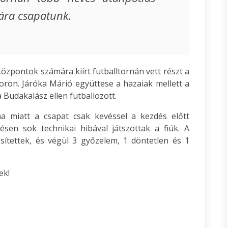
yára csapatunk.
zpontok számára kiírt futballtornán vett részt a
oron. Járóka Márió együttese a hazaiak mellett a
 Budakalász ellen futballozott.
 miatt a csapat csak kevéssel a kezdés előtt
sen sok technikai hibával játszottak a fiúk. A
sítettek, és végül 3 győzelem, 1 döntetlen és 1
ek!