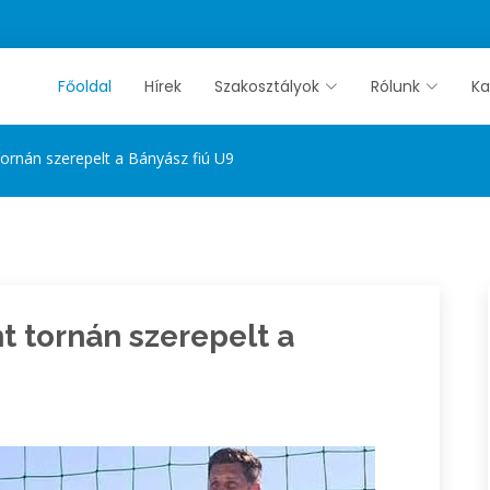
Főoldal
Hírek
Szakosztályok
Rólunk
Ka
ornán szerepelt a Bányász fiú U9
 tornán szerepelt a