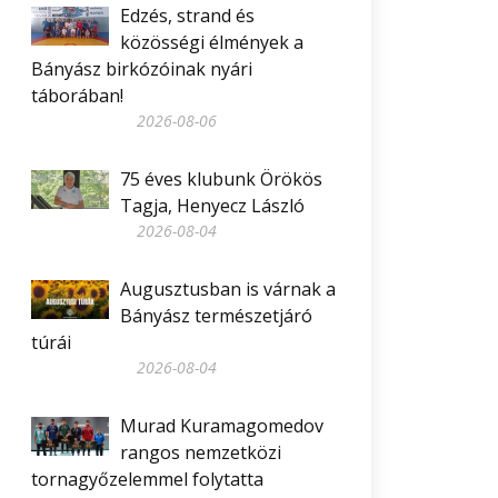
Edzés, strand és
közösségi élmények a
Bányász birkózóinak nyári
táborában!
2026-08-06
75 éves klubunk Örökös
Tagja, Henyecz László
2026-08-04
Augusztusban is várnak a
Bányász természetjáró
túrái
2026-08-04
Murad Kuramagomedov
rangos nemzetközi
tornagyőzelemmel folytatta