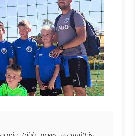
ornán több neves utánpótlás-