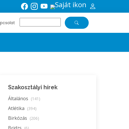
pcsolat
Szakosztályi hírek
Általános
(141)
Atlétika
(394)
Birkózás
(206)
Bridzs
(6)