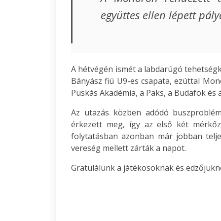
együttes ellen lépett pál
A hétvégén ismét a labdarúgó tehetségkö
Bányász fiú U9-es csapata, ezúttal Mon
Puskás Akadémia, a Paks, a Budafok és a
Az utazás közben adódó buszprobléma
érkezett meg, így az első két mérkőzé
folytatásban azonban már jobban telje
vereség mellett zárták a napot.
Gratulálunk a játékosoknak és edzőjükn