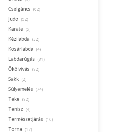
Cselgáncs
(62)
Judo
(52)
Karate
(5)
Kézilabda
(32)
Kosárlabda
(4)
Labdarúgás
(81)
Ökölvívás
(92)
Sakk
(2)
Súlyemelés
(74)
Teke
(92)
Tenisz
(4)
Természetjárás
(16)
Torna
(17)