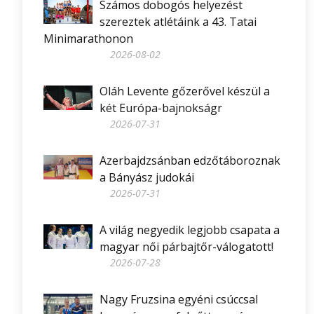
Számos dobogós helyezést
szereztek atlétáink a 43. Tatai
Minimarathonon
2026-08-02
Oláh Levente gőzerővel készül a
két Európa-bajnokságr
2026-07-31
Azerbajdzsánban edzőtáboroznak
a Bányász judokái
2026-07-31
A világ negyedik legjobb csapata a
magyar női párbajtőr-válogatott!
2026-07-28
Nagy Fruzsina egyéni csúccsal