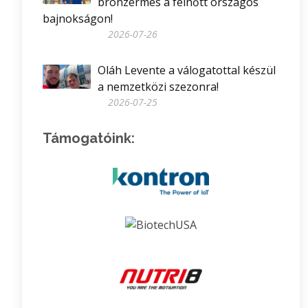
bronzérmes a felnőtt országos
bajnokságon!
2026-07-26
Oláh Levente a válogatottal készül
a nemzetközi szezonra!
2026-07-25
Támogatóink: