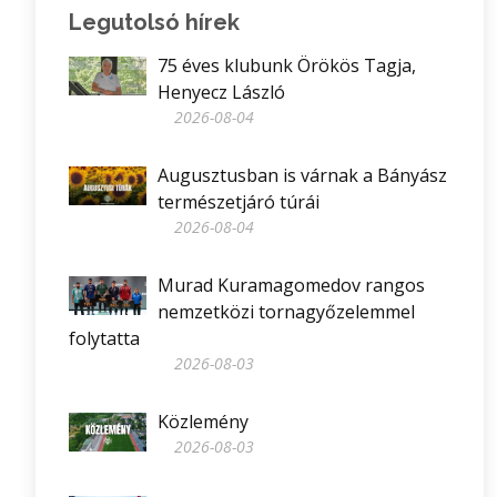
Legutolsó hírek
75 éves klubunk Örökös Tagja,
Henyecz László
2026-08-04
Augusztusban is várnak a Bányász
természetjáró túrái
2026-08-04
Murad Kuramagomedov rangos
nemzetközi tornagyőzelemmel
folytatta
2026-08-03
Közlemény
2026-08-03