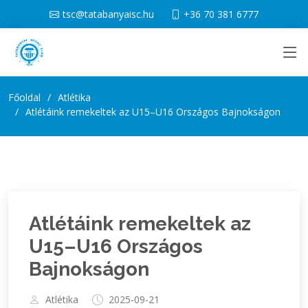
tsc@tatabanyaisc.hu
+36 70 381 6777
Főoldal
Atlétika
Atlétáink remekeltek az U15–U16 Országos Bajnokságon
Atlétáink remekeltek az
U15–U16 Országos
Bajnokságon
Atlétika
2025-09-21