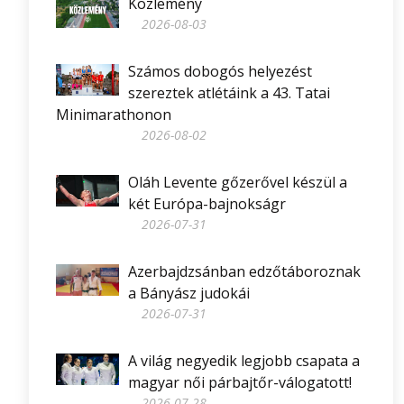
Közlemény
2026-08-03
Számos dobogós helyezést
szereztek atlétáink a 43. Tatai
Minimarathonon
2026-08-02
Oláh Levente gőzerővel készül a
két Európa-bajnokságr
2026-07-31
Azerbajdzsánban edzőtáboroznak
a Bányász judokái
2026-07-31
A világ negyedik legjobb csapata a
magyar női párbajtőr-válogatott!
2026-07-28