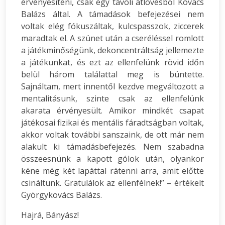
érvényesíteni, csak egy távoli átlövésből Kovács
Balázs által. A támadások befejezései nem
voltak elég fókuszáltak, kulcspasszok, ziccerek
maradtak el. A szünet után a cseréléssel romlott
a játékminőségünk, dekoncentráltság jellemezte
a játékunkat, és ezt az ellenfelünk rövid időn
belül három találattal meg is büntette.
Sajnáltam, mert innentől kezdve megváltozott a
mentalitásunk, szinte csak az ellenfelünk
akarata érvényesült. Amikor mindkét csapat
játékosai fizikai és mentális fáradtságban voltak,
akkor voltak további sanszaink, de ott már nem
alakult ki támadásbefejezés. Nem szabadna
összeesnünk a kapott gólok után, olyankor
kéne még két lapáttal rátenni arra, amit előtte
csináltunk. Gratulálok az ellenfélnek!” – értékelt
Györgykovács Balázs.
Hajrá, Bányász!