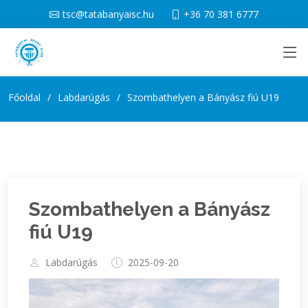
tsc@tatabanyaisc.hu
+36 70 381 6777
Főoldal
Labdarúgás
Szombathelyen a Bányász fiú U19
Szombathelyen a Bányász
fiú U19
Labdarúgás
2025-09-20