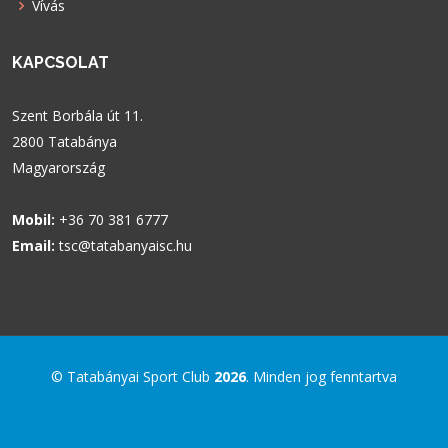
Vívás
KAPCSOLAT
Szent Borbála út 11.
2800 Tatabánya
Magyarország
Mobil:
+36 70 381 6777
Email:
tsc@tatabanyaisc.hu
© Tatabányai Sport Club
2026
. Minden jog fenntartva