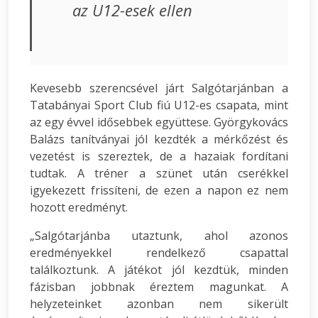
az U12-esek ellen
Kevesebb szerencsével járt Salgótarjánban a
Tatabányai Sport Club fiú U12-es csapata, mint
az egy évvel idősebbek együttese. Györgykovács
Balázs tanítványai jól kezdték a mérkőzést és
vezetést is szereztek, de a hazaiak fordítani
tudtak. A tréner a szünet után cserékkel
igyekezett frissíteni, de ezen a napon ez nem
hozott eredményt.
„Salgótarjánba utaztunk, ahol azonos
eredményekkel rendelkező csapattal
találkoztunk. A játékot jól kezdtük, minden
fázisban jobbnak éreztem magunkat. A
helyzeteinket azonban nem sikerült