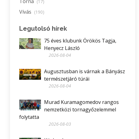
Torna
(17)
Vívás
(190)
Legutolsó hírek
75 éves klubunk Örökös Tagja,
Henyecz László
2026-08-04
Augusztusban is várnak a Bányász
természetjáró túrái
2026-08-04
Murad Kuramagomedov rangos
nemzetközi tornagyőzelemmel
folytatta
2026-08-03