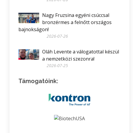
Nagy Fruzsina egyéni csúccsal
bronzérmes a felnőtt országos
bajnokságon!
2026-07-26
Oláh Levente a válogatottal készül
a nemzetközi szezonra!
2026-07-25
Támogatóink: