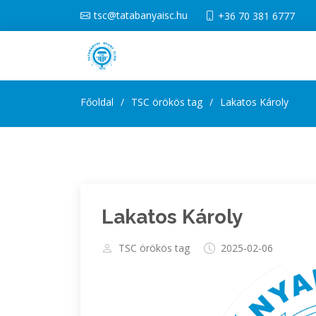
tsc@tatabanyaisc.hu
+36 70 381 6777
Főoldal
TSC örökös tag
Lakatos Károly
Lakatos Károly
TSC örökös tag
2025-02-06