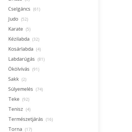
Cselgáncs
(61)
Judo
(52)
Karate
(5)
Kézilabda
(32)
Kosárlabda
(4)
Labdarúgás
(81)
Ökölvívás
(91)
Sakk
(2)
Súlyemelés
(74)
Teke
(92)
Tenisz
(4)
Természetjárás
(16)
Torna
(17)