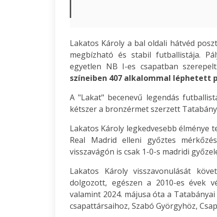
Lakatos Károly a bal oldali hátvéd poszt
megbízható és stabil futballistája. P
egyetlen NB I-es csapatban szerepel
színeiben 407 alkalommal léphetett p
A "Lakat" becenevű legendás futballist
kétszer a bronzérmet szerzett Tatabány
Lakatos Károly legkedvesebb élménye te
Real Madrid elleni győztes mérkőzé
visszavágón is csak 1-0-s madridi győzel
Lakatos Károly visszavonulását köve
dolgozott, egészen a 2010-es évek vé
valamint 2024. májusa óta a Tatabányai 
csapattársaihoz, Szabó Györgyhöz, Csap