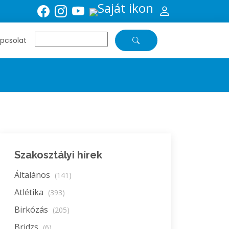
pcsolat
Szakosztályi hírek
Általános
(141)
Atlétika
(393)
Birkózás
(205)
Bridzs
(6)