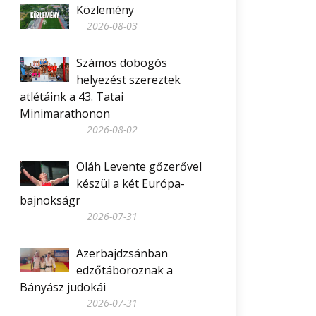
Közlemény
2026-08-03
Számos dobogós
helyezést szereztek
atlétáink a 43. Tatai
Minimarathonon
2026-08-02
Oláh Levente gőzerővel
készül a két Európa-
bajnokságr
2026-07-31
Azerbajdzsánban
edzőtáboroznak a
Bányász judokái
2026-07-31