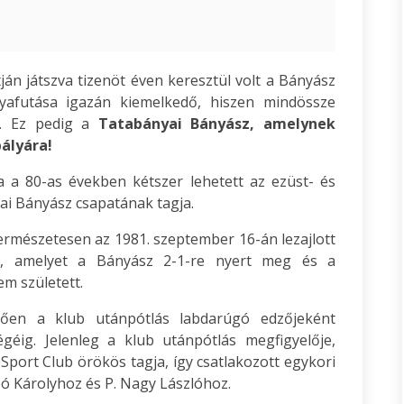
ján játszva tizenöt éven keresztül volt a Bányász
ályafutása igazán kiemelkedő, hiszen mindössze
t. Ez pedig a
Tatabányai Bányász, amelynek
ályára!
a a 80-as években kétszer lehetett az ezüst- és
ai Bányász csapatának tagja.
rmészetesen az 1981. szeptember 16-án lezajlott
s, amelyet a Bányász 2-1-re nyert meg és a
em született.
tően a klub utánpótlás labdarúgó edzőjeként
géig. Jelenleg a klub utánpótlás megfigyelője,
Sport Club örökös tagja, így csatlakozott egykori
ó Károlyhoz és P. Nagy Lászlóhoz.