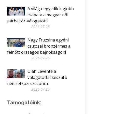
A világ negyedik legjobb
csapata a magyar női
párbajtőr-válogatott!
2026-07-28
Nagy Fruzsina egyéni
csúccsal bronzérmes a
felnőtt országos bajnokságon!
2026-07-26
Oláh Levente a
válogatottal készül a
nemzetközi szezonra!
2026-07-25
Támogatóink: