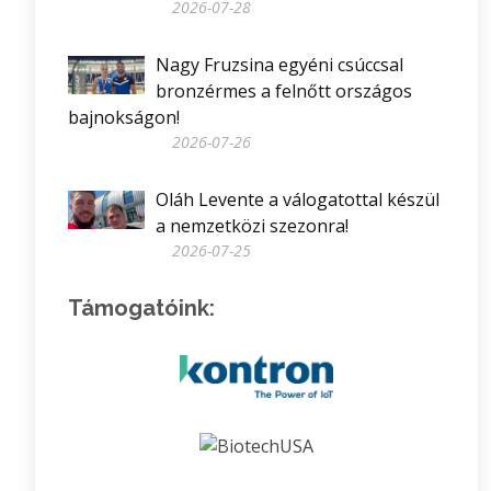
2026-07-28
Nagy Fruzsina egyéni csúccsal
bronzérmes a felnőtt országos
bajnokságon!
2026-07-26
Oláh Levente a válogatottal készül
a nemzetközi szezonra!
2026-07-25
Támogatóink: