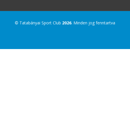
© Tatabányai Sport Club
2026
. Minden jog fenntartva