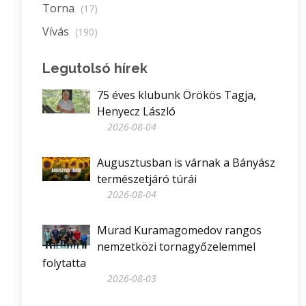
Torna
(17)
Vívás
(190)
Legutolsó hírek
75 éves klubunk Örökös Tagja,
Henyecz László
2026-08-04
Augusztusban is várnak a Bányász
természetjáró túrái
2026-08-04
Murad Kuramagomedov rangos
nemzetközi tornagyőzelemmel
folytatta
2026-08-03