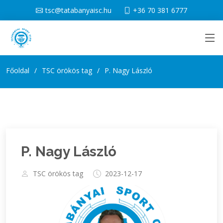
tsc@tatabanyaisc.hu
+36 70 381 6777
Főoldal
TSC örökös tag
P. Nagy László
P. Nagy László
TSC örökös tag
2023-12-17