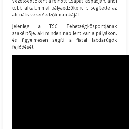
Vezetőedzőként a felnőtt Csapat kispadján, ahol
több alkalommal pályaedzőként is segítette az
aktuális vezetőedzők munkáját.
Jelenleg a TSC Tehetségközpontjának
szakértője, aki minden nap lent van a pályákon,
és figyelmesen segíti a fiatal labdarúgók
fejlődését.