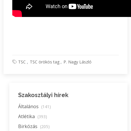
TSC
TSC örökös tag
P. Nagy László
Szakosztályi hírek
Általános
(141)
Atlétika
(393)
Birkózás
(205)