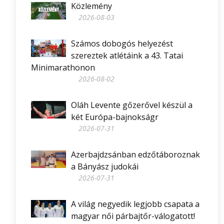
Közlemény
2026-08-03
Számos dobogós helyezést
szereztek atlétáink a 43. Tatai
Minimarathonon
2026-08-02
Oláh Levente gőzerővel készül a
két Európa-bajnokságr
2026-07-31
Azerbajdzsánban edzőtáboroznak
a Bányász judokái
2026-07-31
A világ negyedik legjobb csapata a
magyar női párbajtőr-válogatott!