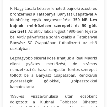
P. Nagy László kétszer lehetett bajnoki ezüst- és
bronzérmes a Tatabányai Bányász Csapatával. A
klubhűség egyik megtestesítője
359 NB I-es
bajnoki mérkőzésen szerepelt és 50 gólt
szerzett
. Az aktív labdarúgást 1990-ben fejezte
be. Aktív pályafutása során csakis a Tatabányai
Bányász SC Csapatában futballozott az első
osztályban!
Legnagyobb sikerei közé írhatjuk a Real Madrid
elleni győztes mérkőzést, de számos
nemzetközi és hazai rangadón fontos szerepet
töltött be a Bányász Csapatában. Rendkívüli
gyorsaságát gólokkal, gólpasszokkal
kamatoztatta.
1990-es visszavonulása után edzőként
dolgozott a Klubnál. Többször ülhetett