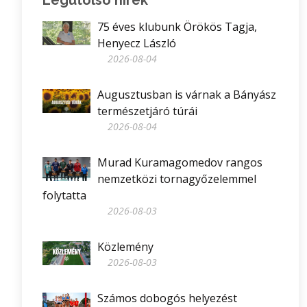
75 éves klubunk Örökös Tagja,
Henyecz László
2026-08-04
Augusztusban is várnak a Bányász
természetjáró túrái
2026-08-04
Murad Kuramagomedov rangos
nemzetközi tornagyőzelemmel
folytatta
2026-08-03
Közlemény
2026-08-03
Számos dobogós helyezést