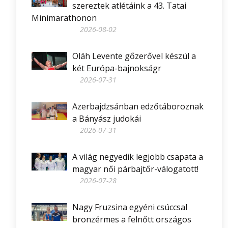
szereztek atlétáink a 43. Tatai
Minimarathonon
2026-08-02
Oláh Levente gőzerővel készül a
két Európa-bajnokságr
2026-07-31
Azerbajdzsánban edzőtáboroznak
a Bányász judokái
2026-07-31
A világ negyedik legjobb csapata a
magyar női párbajtőr-válogatott!
2026-07-28
Nagy Fruzsina egyéni csúccsal
bronzérmes a felnőtt országos