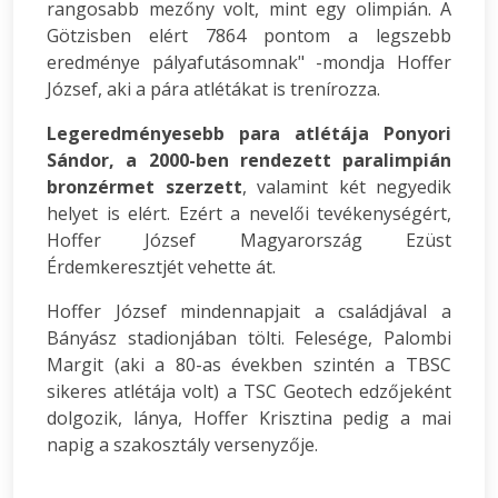
rangosabb mezőny volt, mint egy olimpián. A
Götzisben elért 7864 pontom a legszebb
eredménye pályafutásomnak" -mondja Hoffer
József, aki a pára atlétákat is trenírozza.
Legeredményesebb para atlétája Ponyori
Sándor, a 2000-ben rendezett paralimpián
bronzérmet szerzett
, valamint két negyedik
helyet is elért. Ezért a nevelői tevékenységért,
Hoffer József Magyarország Ezüst
Érdemkeresztjét vehette át.
Hoffer József mindennapjait a családjával a
Bányász stadionjában tölti. Felesége, Palombi
Margit (aki a 80-as években szintén a TBSC
sikeres atlétája volt) a TSC Geotech edzőjeként
dolgozik, lánya, Hoffer Krisztina pedig a mai
napig a szakosztály versenyzője.