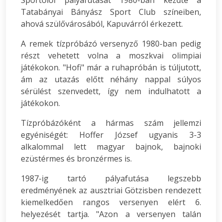
Tatabányai Bányász Sport Club színeiben,
ahová szülővárosából, Kapuvárról érkezett.
A remek tízpróbázó versenyző 1980-ban pedig
részt vehetett volna a moszkvai olimpiai
játékokon. "Hofi" már a ruhapróbán is túljutott,
ám az utazás előtt néhány nappal súlyos
sérülést szenvedett, így nem indulhatott a
játékokon.
Tízpróbázóként a hármas szám jellemzi
egyéniségét: Hoffer József ugyanis 3-3
alkalommal lett magyar bajnok, bajnoki
ezüstérmes és bronzérmes is.
1987-ig tartó pályafutása legszebb
eredményének az ausztriai Götzisben rendezett
kiemelkedően rangos versenyen elért 6.
helyezését tartja. "Azon a versenyen talán