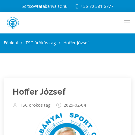
tsc@tatabanyaisc.hu
+36 70 381 6777
Főoldal
TSC örökös tag
Hoffer József
Hoffer József
TSC örökös tag
2025-02-04