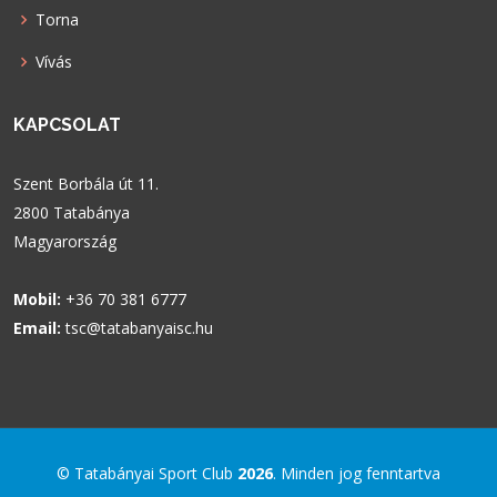
Torna
Vívás
KAPCSOLAT
Szent Borbála út 11.
2800 Tatabánya
Magyarország
Mobil:
+36 70 381 6777
Email:
tsc@tatabanyaisc.hu
© Tatabányai Sport Club
2026
. Minden jog fenntartva