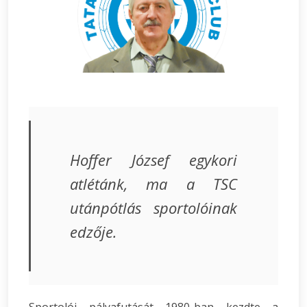
Hoffer József egykori
atlétánk, ma a TSC
utánpótlás sportolóinak
edzője.
Sportolói pályafutását 1980-ban kezdte a