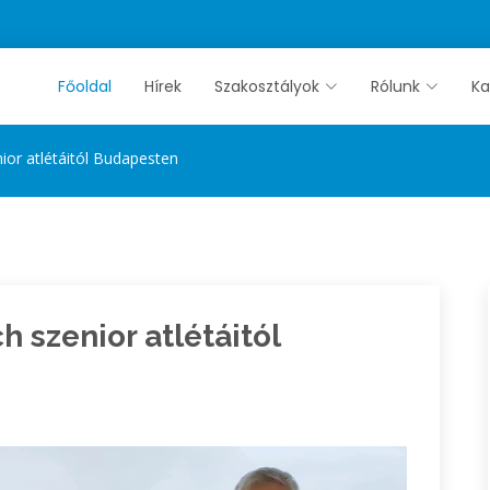
Főoldal
Hírek
Szakosztályok
Rólunk
Ka
or atlétáitól Budapesten
 szenior atlétáitól