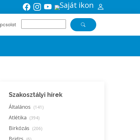
pcsolat
Szakosztályi hírek
Általános
(141)
Atlétika
(394)
Birkózás
(206)
Bridzs
(6)