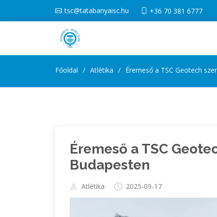
tsc@tatabanyaisc.hu
+36 70 381 6777
Főoldal
Atlétika
Éremeső a TSC Geotech szeni
Éremeső a TSC Geotech
Budapesten
Atlétika
2025-09-17