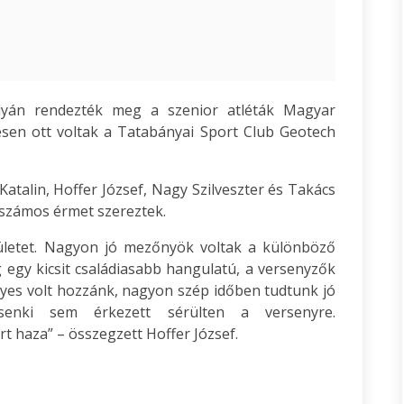
lyán rendezték meg a szenior atléták Magyar
sen ott voltak a Tatabányai Sport Club Geotech
talin, Hoffer József, Nagy Szilveszter és Takács
számos érmet szereztek.
sületet. Nagyon jó mezőnyök voltak a különböző
egy kicsit családiasabb hangulatú, a versenyzők
gyes volt hozzánk, nagyon szép időben tudtunk jó
 senki sem érkezett sérülten a versenyre.
 haza” – összegzett Hoffer József.