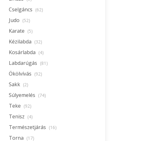
Cselgáncs
(62)
Judo
(52)
Karate
(5)
Kézilabda
(32)
Kosárlabda
(4)
Labdarúgás
(81)
Ökölvívás
(92)
Sakk
(2)
Súlyemelés
(74)
Teke
(92)
Tenisz
(4)
Természetjárás
(16)
Torna
(17)