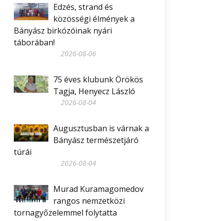
Edzés, strand és
közösségi élmények a
Bányász birkózóinak nyári
táborában!
2026-08-06
75 éves klubunk Örökös
Tagja, Henyecz László
2026-08-04
Augusztusban is várnak a
Bányász természetjáró
túrái
2026-08-04
Murad Kuramagomedov
rangos nemzetközi
tornagyőzelemmel folytatta