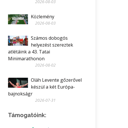
2026-08-03
Közlemény
2026-08-03
Számos dobogós
helyezést szereztek
atlétáink a 43. Tatai
Minimarathonon
2026-08-02
Oláh Levente gőzerővel
készül a két Európa-
bajnokságr
2026-07-31
Támogatóink: