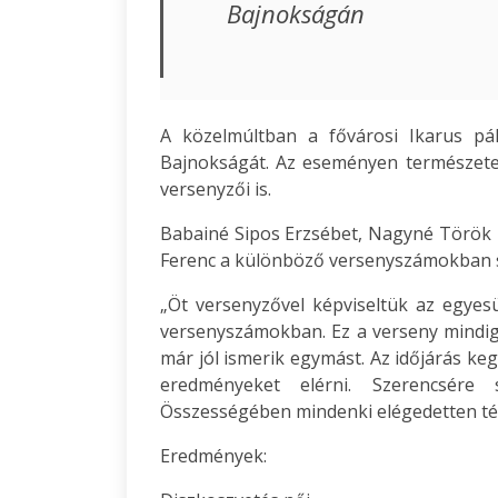
Bajnokságán
A közelmúltban a fővárosi Ikarus pá
Bajnokságát. Az eseményen természete
versenyzői is.
Babainé Sipos Erzsébet, Nagyné Török Ka
Ferenc a különböző versenyszámokban 
„Öt versenyzővel képviseltük az egye
versenyszámokban. Ez a verseny mindig 
már jól ismerik egymást. Az időjárás ke
eredményeket elérni. Szerencsére
Összességében mindenki elégedetten tért
Eredmények: