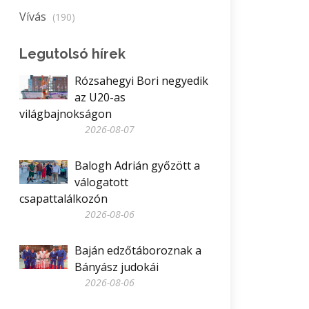
Vívás
(190)
Legutolsó hírek
Rózsahegyi Bori negyedik
az U20-as
világbajnokságon
2026-08-07
Balogh Adrián győzött a
válogatott
csapattalálkozón
2026-08-06
Baján edzőtáboroznak a
Bányász judokái
2026-08-06