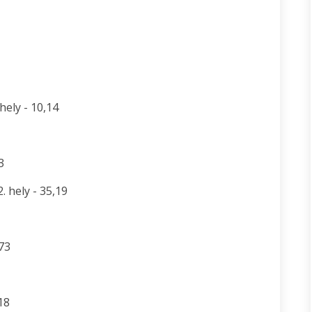
hely - 10,14
3
. hely - 35,19
,73
18