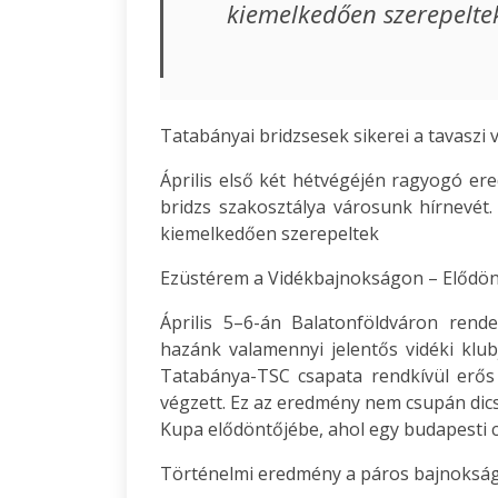
kiemelkedően szerepelte
Tatabányai bridzsesek sikerei a tavasz
Április első két hétvégéjén ragyogó er
bridzs szakosztálya városunk hírnevét
kiemelkedően szerepeltek
Ezüstérem a Vidékbajnokságon – Elődön
Április 5–6-án Balatonföldváron ren
hazánk valamennyi jelentős vidéki klu
Tatabánya-TSC csapata rendkívül erős 
végzett. Ez az eredmény nem csupán dic
Kupa elődöntőjébe, ahol egy budapesti 
Történelmi eredmény a páros bajnoksá