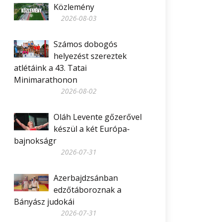
Közlemény
2026-08-03
Számos dobogós
helyezést szereztek
atlétáink a 43. Tatai
Minimarathonon
2026-08-02
Oláh Levente gőzerővel
készül a két Európa-
bajnokságr
2026-07-31
Azerbajdzsánban
edzőtáboroznak a
Bányász judokái
2026-07-31