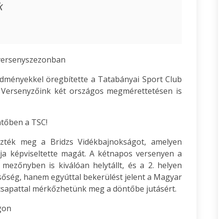
k
i versenyszezonban
edményekkel öregbítette a Tatabányai Sport Club
. Versenyzőink két országos megmérettetésen is
tőben a TSC!
dezték meg a Bridzs Vidékbajnokságot, amelyen
bja képviseltette magát. A kétnapos versenyen a
mezőnyben is kiválóan helytállt, és a 2. helyen
sőség, hanem egyúttal bekerülést jelent a Magyar
csapattal mérkőzhetünk meg a döntőbe jutásért.
gon