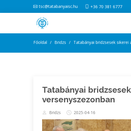
tsc@tatabanyaisc.hu
+36 70 381 6777
Főoldal
Bridzs
Tatabányai bridzsesek sikerei
Tatabányai bridzsesek 
versenyszezonban
Bridzs
2025-04-16