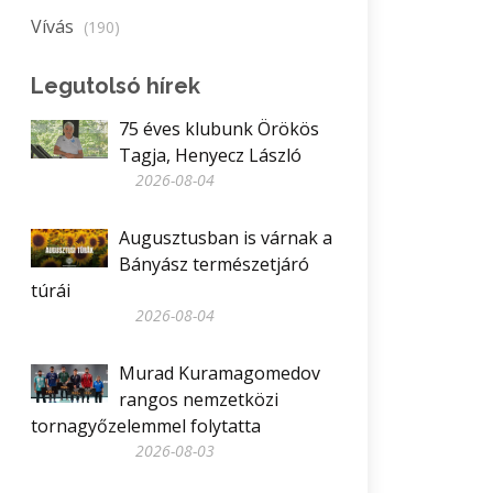
Vívás
(190)
Legutolsó hírek
75 éves klubunk Örökös
Tagja, Henyecz László
2026-08-04
Augusztusban is várnak a
Bányász természetjáró
túrái
2026-08-04
Murad Kuramagomedov
rangos nemzetközi
tornagyőzelemmel folytatta
2026-08-03