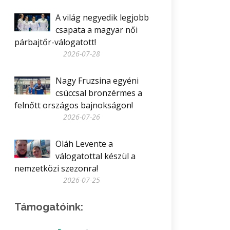
A világ negyedik legjobb
csapata a magyar női
párbajtőr-válogatott!
2026-07-28
Nagy Fruzsina egyéni
csúccsal bronzérmes a
felnőtt országos bajnokságon!
2026-07-26
Oláh Levente a
válogatottal készül a
nemzetközi szezonra!
2026-07-25
Támogatóink: