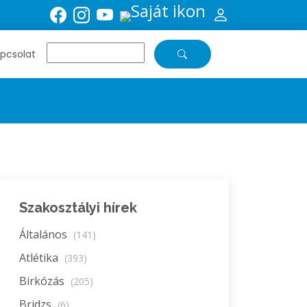
pcsolat
Szakosztályi hírek
Általános
(141)
Atlétika
(393)
Birkózás
(205)
Bridzs
(6)