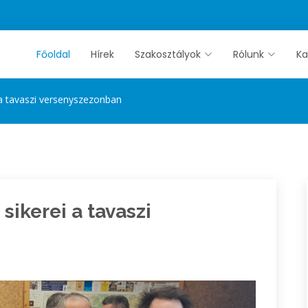
Főoldal
Hírek
Szakosztályok
Rólunk
Ka
 a tavaszi versenyszezonban
sikerei a tavaszi