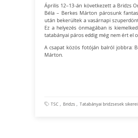
Április 12–13-án következett a Bridzs 
Béla – Berkes Márton párosunk fantaszt
után bekerültek a vasárnapi szuperdöntő
Ez a helyezés önmagában is kiemelked
tatabányai páros eddig még nem ért el 
A csapat közös fotóján balról jobbra: 
Márton.
TSC
Bridzs
Tatabányai bridzsesek sikere