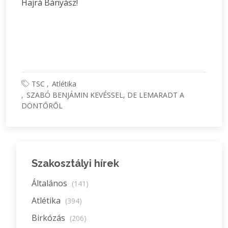
Hajrá Bányász!
TSC
Atlétika
SZABÓ BENJÁMIN KEVÉSSEL, DE LEMARADT A
DÖNTŐRŐL
Szakosztályi hírek
Általános
(141)
Atlétika
(394)
Birkózás
(206)