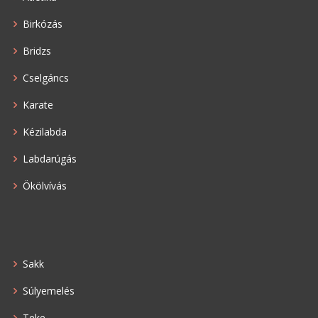
Birkózás
Bridzs
Cselgáncs
Karate
Kézilabda
Labdarúgás
Ökölvívás
Sakk
Súlyemelés
Teke