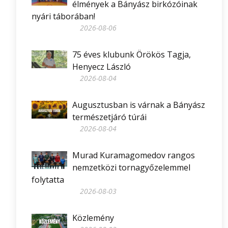
élmények a Bányász birkózóinak
nyári táborában!
2026-08-06
75 éves klubunk Örökös Tagja,
Henyecz László
2026-08-04
Augusztusban is várnak a Bányász
természetjáró túrái
2026-08-04
Murad Kuramagomedov rangos
nemzetközi tornagyőzelemmel
folytatta
2026-08-03
Közlemény