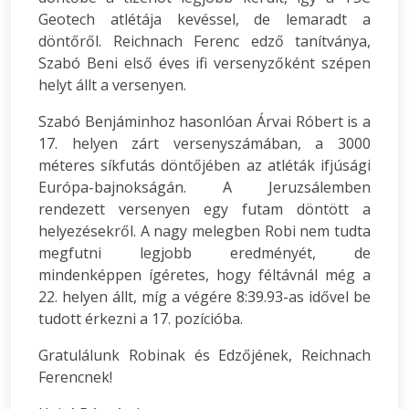
Geotech atlétája kevéssel, de lemaradt a
döntőről. Reichnach Ferenc edző tanítványa,
Szabó Beni első éves ifi versenyzőként szépen
helyt állt a versenyen.
Szabó Benjáminhoz hasonlóan Árvai Róbert is a
17. helyen zárt versenyszámában, a 3000
méteres síkfutás döntőjében az atléták ifjúsági
Európa-bajnokságán. A Jeruzsálemben
rendezett versenyen egy futam döntött a
helyezésekről. A nagy melegben Robi nem tudta
megfutni legjobb eredményét, de
mindenképpen ígéretes, hogy féltávnál még a
22. helyen állt, míg a végére 8:39.93-as idővel be
tudott érkezni a 17. pozícióba.
Gratulálunk Robinak és Edzőjének, Reichnach
Ferencnek!