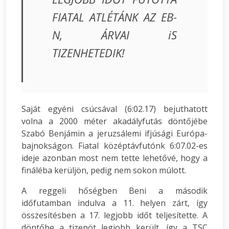
FIATAL ATLÉTÁNK AZ EB-
N, ÁRVAI iS
TIZENHETEDIK!
Saját egyéni csúcsával (6:02.17) bejuthatott
volna a 2000 méter akadályfutás döntőjébe
Szabó Benjámin a jeruzsálemi ifjúsági Európa-
bajnokságon. Fiatal középtávfutónk 6:07.02-es
ideje azonban most nem tette lehetővé, hogy a
fináléba kerüljön, pedig nem sokon múlott.
A reggeli hőségben Beni a második
időfutamban indulva a 11. helyen zárt, így
összesítésben a 17. legjobb időt teljesítette. A
döntőbe a tizenöt legjobb került, így a TSC