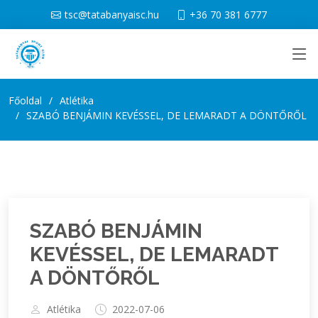
tsc@tatabanyaisc.hu
+36 70 381 6777
Főoldal
Atlétika
SZABÓ BENJÁMIN KEVÉSSEL, DE LEMARADT A DÖNTŐRŐL
SZABÓ BENJÁMIN
KEVÉSSEL, DE LEMARADT
A DÖNTŐRŐL
Atlétika
2022-07-06