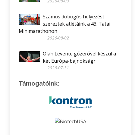
2026-08-03
Számos dobogós helyezést
szereztek atlétáink a 43. Tatai
Minimarathonon
2026-08-02
Oláh Levente gőzerővel készül a
két Európa-bajnokságr
2026-07-31
Támogatóink: