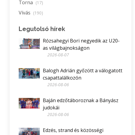
Torna
(17)
Vívás
(190)
Legutolsó hírek
Rózsahegyi Bori negyedik az U20-
as világbajnokságon
2026-08-07
Balogh Adrián győzött a válogatott
csapattalálkozón
2026-08-06
Baján edzőtáboroznak a Bányász
judokái
2026-08-06
Edzés, strand és közösségi