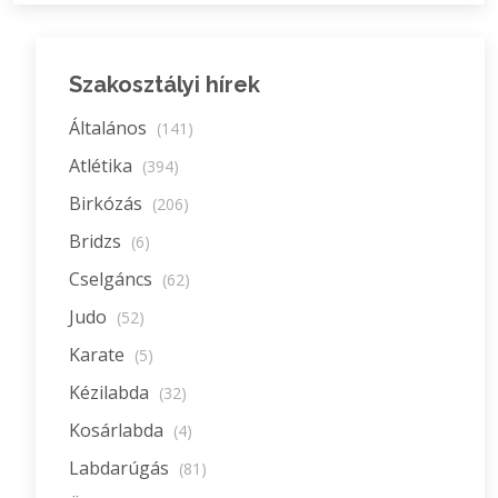
Szakosztályi hírek
Általános
(141)
Atlétika
(394)
Birkózás
(206)
Bridzs
(6)
Cselgáncs
(62)
Judo
(52)
Karate
(5)
Kézilabda
(32)
Kosárlabda
(4)
Labdarúgás
(81)