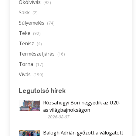
Ökölvívás
(92)
Sakk
(2)
Súlyemelés
(74)
Teke
(92)
Tenisz
(4)
Természetjárás
(16)
Torna
(17)
Vívás
(190)
Legutolsó hírek
Rózsahegyi Bori negyedik az U20-
as világbajnokságon
2026-08-07
Balogh Adrián győzött a válogatott