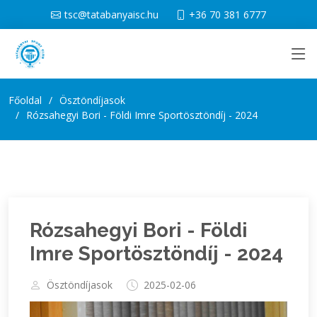
tsc@tatabanyaisc.hu
+36 70 381 6777
Főoldal
Ösztöndíjasok
Rózsahegyi Bori - Földi Imre Sportösztöndíj - 2024
Rózsahegyi Bori - Földi
Imre Sportösztöndíj - 2024
Ösztöndíjasok
2025-02-06