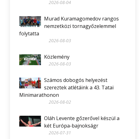
2026-08-04
Murad Kuramagomedov rangos
nemzetközi tornagyőzelemmel
folytatta
2026-08-03
Közlemény
2026-08-03
Számos dobogós helyezést
szereztek atlétáink a 43. Tatai
Minimarathonon
2026-08-02
Oláh Levente gőzerővel készül a
két Európa-bajnokságr
2026-07-31