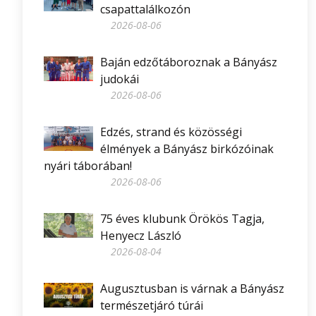
csapattalálkozón
2026-08-06
Baján edzőtáboroznak a Bányász
judokái
2026-08-06
Edzés, strand és közösségi
élmények a Bányász birkózóinak
nyári táborában!
2026-08-06
75 éves klubunk Örökös Tagja,
Henyecz László
2026-08-04
Augusztusban is várnak a Bányász
természetjáró túrái