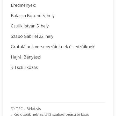
Eredmények:
Balassa Botond 5. hely
Csulik István 5. hely
Szabó Gábriel 22. hely
Gratulálunk versenyzőinknek és edzőiknek!
Hajrá, Bányász!
#TscBirkózás
TSC
Birkózás
Két ötödik hely az U13 szabadfogású birkózó