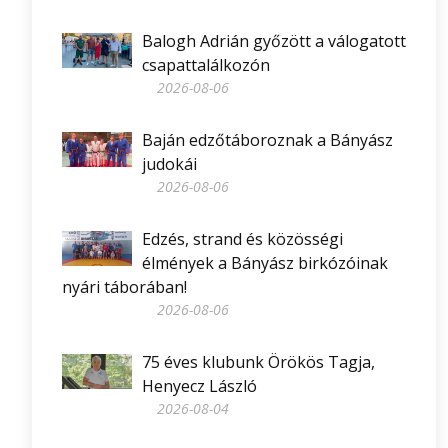
Balogh Adrián győzött a válogatott
csapattalálkozón
2026-08-06
Baján edzőtáboroznak a Bányász
judokái
2026-08-06
Edzés, strand és közösségi
élmények a Bányász birkózóinak
nyári táborában!
2026-08-06
75 éves klubunk Örökös Tagja,
Henyecz László
2026-08-04