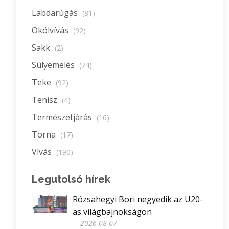
Labdarúgás
(81)
Ökölvívás
(92)
Sakk
(2)
Súlyemelés
(74)
Teke
(92)
Tenisz
(4)
Természetjárás
(16)
Torna
(17)
Vívás
(190)
Legutolsó hírek
Rózsahegyi Bori negyedik az U20-
as világbajnokságon
2026-08-07