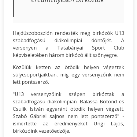
Hajdúszoboszlón rendezték meg birkózók U13
szabadfogású diákolimpiai döntőjét. A
versenyen a Tatabányai Sport Club
képviseletében három birkózó állt szőnyegre.
Közülük ketten az ötödik helyen végeztek
súlycsoportjaikban, míg egy versenyzőnk nem
lett pontszerző.
"U13 versenyzőink szépen birkóztak a
szabadfogású diákolimpián. Balassa Botond és
Csulik István egyaránt ötödik helyen végzett.
Szabó Gábriel sajnos nem lett pontszerző" -
ismertette az eredményeket Ungi Lajos,
birkózóink vezetőedzője.