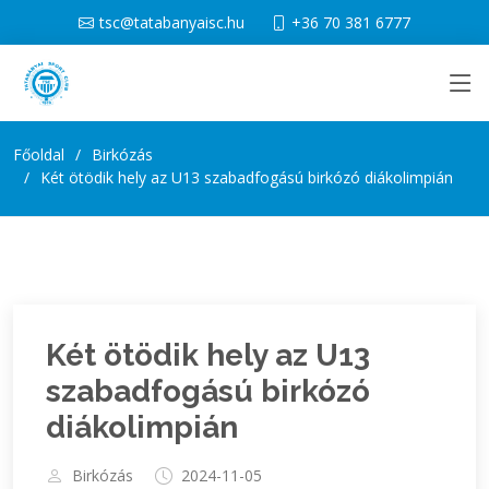
tsc@tatabanyaisc.hu
+36 70 381 6777
Főoldal
Birkózás
Két ötödik hely az U13 szabadfogású birkózó diákolimpián
Két ötödik hely az U13
szabadfogású birkózó
diákolimpián
Birkózás
2024-11-05