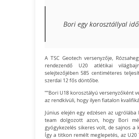
Bori egy korosztállyal idő
A TSC Geotech versenyzője, Rózsaheg
rendezendő U20 atlétikai világba
selejtezőjében 585 centiméteres teljes
szerdai 12 fős döntőbe.
""Bori U18 korosztályú versenyzőként ve
az rendkívüli, hogy ilyen fiatalon kvalif
Június elején egy edzésen az ugrólába
team dolgozott azon, hogy Bori mé
gyógykezelés sikeres volt, de sajnos a 
Így a titkon remélt meglepetés, az U20 