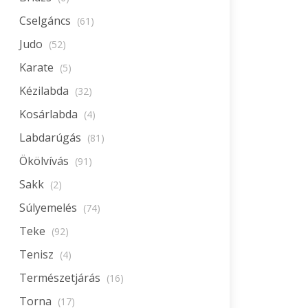
Cselgáncs
(61)
Judo
(52)
Karate
(5)
Kézilabda
(32)
Kosárlabda
(4)
Labdarúgás
(81)
Ökölvívás
(91)
Sakk
(2)
Súlyemelés
(74)
Teke
(92)
Tenisz
(4)
Természetjárás
(16)
Torna
(17)