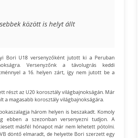
sebbek között is helyt állt
yi Bori U18 versenyzőként jutott ki a Peruban
jnokságra. Versenyzőnk a távolugrás keddi
ítménnyel a 16. helyen zárt, így nem jutott be a
tt részt az U20 korosztály világbajnokságán. Már
ikált a magasabb korosztály világbajnokságára.
 bokaszalagja három helyen is beszakadt. Komoly
g ebben a szezonban versenyezni tudjon. A
kiesett másfél hónapot már nem lehetett pótolni.
VB döntő elmaradt, de helyette Bori szerzett egy