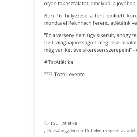
olyan tapasztalatot, amelyből a jövőben 
Bori 16. helyezése a fent említett kör
mondta el Reichnach Ferenc, atlétáink v
"Ez a verseny nem úgy sikerült, ahogy te
U20 világbajnokságon még lesz alkalmu
még van két éve sikeresen szerepelni" - 
#TscAtlétika
???? Tóth Levente
TSC
Atlétika
Rózsahegyi Bori a 16. helyen végzett az atlé