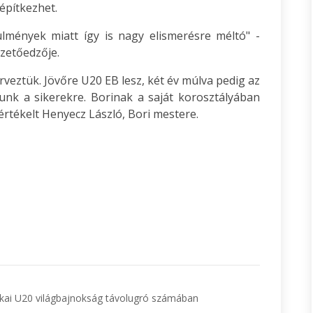
építkezhet.
ülmények miatt így is nagy elismerésre méltó" -
ezetőedzője.
rveztük. Jövőre U20 EB lesz, két év múlva pedig az
nk a sikerekre. Borinak a saját korosztályában
értékelt Henyecz László, Bori mestere.
tikai U20 világbajnokság távolugró számában