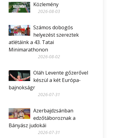
Közlemény
2026-08-03
Számos dobogós
helyezést szereztek
atlétáink a 43. Tatai
Minimarathonon
2026-08-02
Oláh Levente gőzerővel
készül a két Európa-
bajnokságr
2026-07-31
Azerbajdzsánban
edzőtáboroznak a
Bányász judokái
2026-07-31