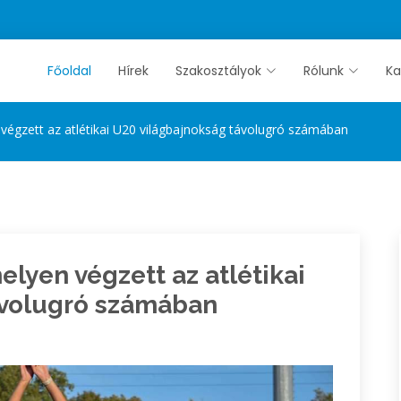
Főoldal
Hírek
Szakosztályok
Rólunk
Ka
 végzett az atlétikai U20 világbajnokság távolugró számában
elyen végzett az atlétikai
ávolugró számában