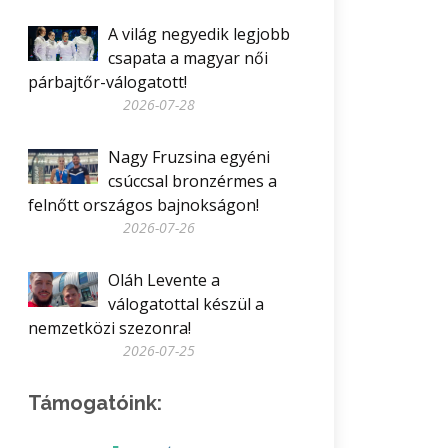
A világ negyedik legjobb
csapata a magyar női
párbajtőr-válogatott!
2026-07-28
Nagy Fruzsina egyéni
csúccsal bronzérmes a
felnőtt országos bajnokságon!
2026-07-26
Oláh Levente a
válogatottal készül a
nemzetközi szezonra!
2026-07-25
Támogatóink: