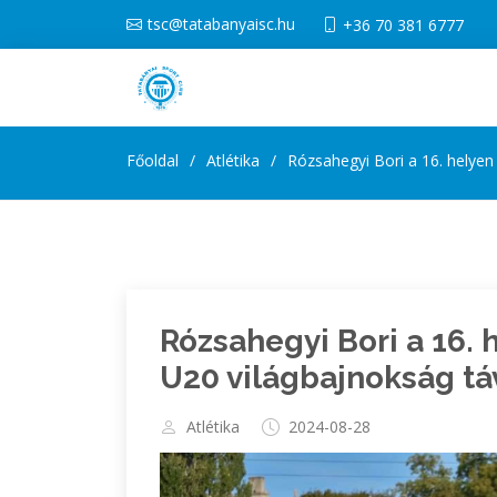
tsc@tatabanyaisc.hu
+36 70 381 6777
Főoldal
Atlétika
Rózsahegyi Bori a 16. helyen
Rózsahegyi Bori a 16. h
U20 világbajnokság t
Atlétika
2024-08-28