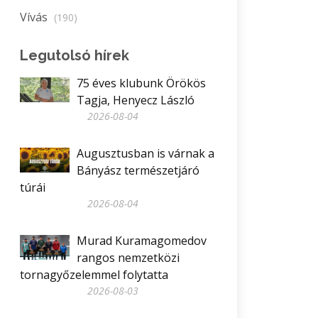
Vívás
(190)
Legutolsó hírek
75 éves klubunk Örökös
Tagja, Henyecz László
2026-08-04
Augusztusban is várnak a
Bányász természetjáró
túrái
2026-08-04
Murad Kuramagomedov
rangos nemzetközi
tornagyőzelemmel folytatta
2026-08-03