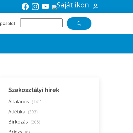
pcsolat
Szakosztályi hírek
Általános
(141)
Atlétika
(393)
Birkózás
(205)
Bridzs
(6)