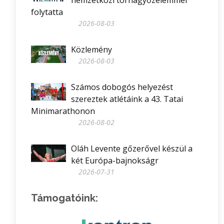
nemzetközi tornagyőzelemmel
folytatta
2026-08-03
Közlemény
2026-08-03
Számos dobogós helyezést
szereztek atlétáink a 43. Tatai
Minimarathonon
2026-08-02
Oláh Levente gőzerővel készül a
két Európa-bajnokságr
2026-07-31
Támogatóink: