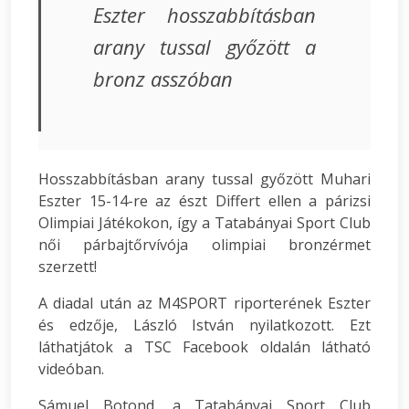
Eszter hosszabbításban
arany tussal győzött a
bronz asszóban
Hosszabbításban arany tussal győzött Muhari
Eszter 15-14-re az észt Differt ellen a párizsi
Olimpiai Játékokon, így a Tatabányai Sport Club
női párbajtőrvívója olimpiai bronzérmet
szerzett!
A diadal után az M4SPORT riporterének Eszter
és edzője, László István nyilatkozott. Ezt
láthatjátok a TSC Facebook oldalán látható
videóban.
Sámuel Botond, a Tatabányai Sport Club