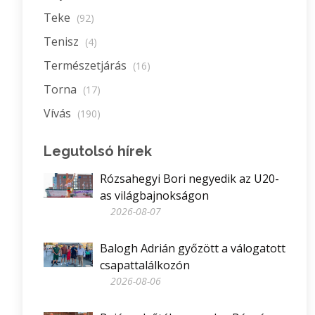
Teke
(92)
Tenisz
(4)
Természetjárás
(16)
Torna
(17)
Vívás
(190)
Legutolsó hírek
Rózsahegyi Bori negyedik az U20-
as világbajnokságon
2026-08-07
Balogh Adrián győzött a válogatott
csapattalálkozón
2026-08-06