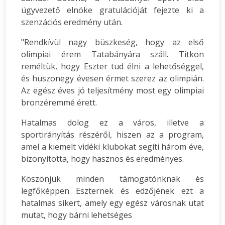
ügyvezető elnöke gratulációját fejezte ki a
szenzációs eredmény után.
"Rendkívül nagy büszkeség, hogy az első
olimpiai érem Tatabányára száll. Titkon
reméltük, hogy Eszter tud élni a lehetőséggel,
és huszonegy évesen érmet szerez az olimpián.
Az egész éves jó teljesítmény most egy olimpiai
bronzéremmé érett.
Hatalmas dolog ez a város, illetve a
sportirányítás részéről, hiszen az a program,
amel a kiemelt vidéki klubokat segíti három éve,
bizonyította, hogy hasznos és eredményes.
Köszönjük minden támogatónknak és
legfőképpen Eszternek és edzőjének ezt a
hatalmas sikert, amely egy egész városnak utat
mutat, hogy bárni lehetséges