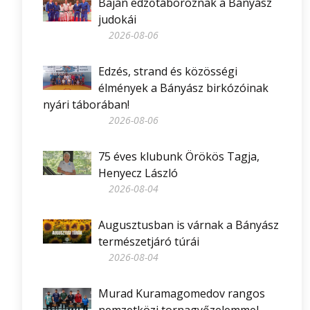
Baján edzőtáboroznak a Bányász
judokái
2026-08-06
Edzés, strand és közösségi
élmények a Bányász birkózóinak
nyári táborában!
2026-08-06
75 éves klubunk Örökös Tagja,
Henyecz László
2026-08-04
Augusztusban is várnak a Bányász
természetjáró túrái
2026-08-04
Murad Kuramagomedov rangos