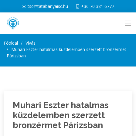
tsc@tatabanyaisc.hu
+36 70 381 6777
Főoldal
Vívás
Muhari Eszter hatalmas küzdelemben szerzett bronzérmet
Párizsban
Muhari Eszter hatalmas
küzdelemben szerzett
bronzérmet Párizsban