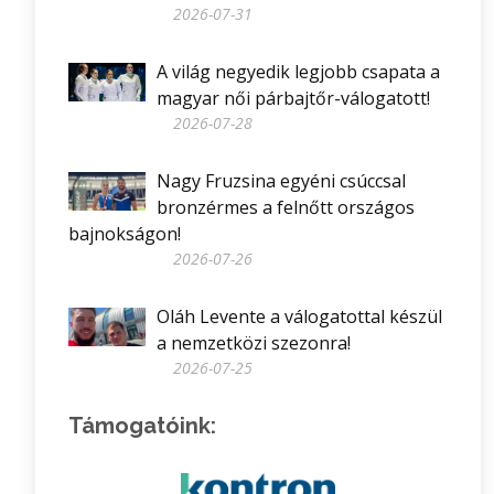
2026-07-31
A világ negyedik legjobb csapata a
magyar női párbajtőr-válogatott!
2026-07-28
Nagy Fruzsina egyéni csúccsal
bronzérmes a felnőtt országos
bajnokságon!
2026-07-26
Oláh Levente a válogatottal készül
a nemzetközi szezonra!
2026-07-25
Támogatóink: