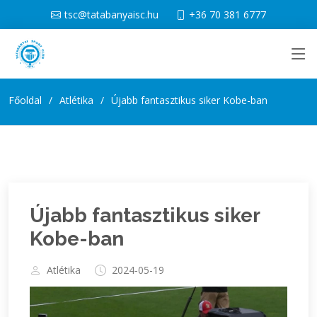
tsc@tatabanyaisc.hu
+36 70 381 6777
Főoldal
Atlétika
Újabb fantasztikus siker Kobe-ban
Újabb fantasztikus siker
Kobe-ban
Atlétika
2024-05-19