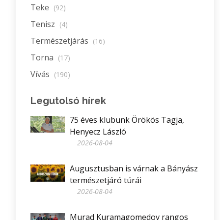
Teke
(92)
Tenisz
(4)
Természetjárás
(16)
Torna
(17)
Vívás
(190)
Legutolsó hírek
75 éves klubunk Örökös Tagja,
Henyecz László
2026-08-04
Augusztusban is várnak a Bányász
természetjáró túrái
2026-08-04
Murad Kuramagomedov rangos