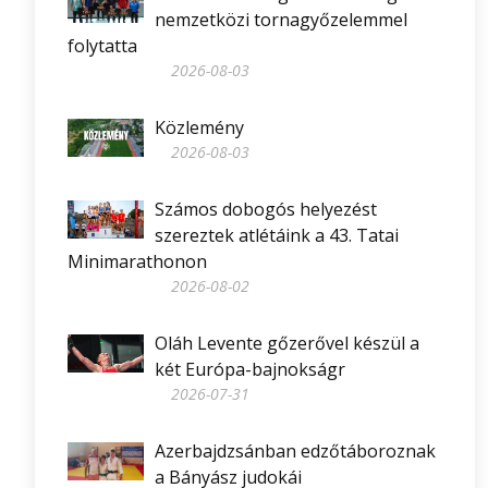
nemzetközi tornagyőzelemmel
folytatta
2026-08-03
Közlemény
2026-08-03
Számos dobogós helyezést
szereztek atlétáink a 43. Tatai
Minimarathonon
2026-08-02
Oláh Levente gőzerővel készül a
két Európa-bajnokságr
2026-07-31
Azerbajdzsánban edzőtáboroznak
a Bányász judokái