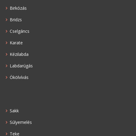
Birkózás
Bridzs
Cselgáncs
Karate
Kézilabda
Labdarúgás
Ökölvívás
Sakk
Súlyemelés
Teke