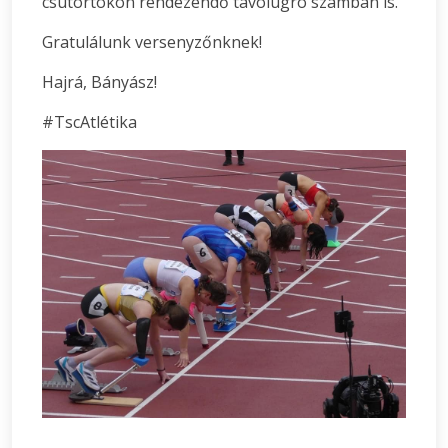
csütörtökön rendezendő távolugró számban is.
Gratulálunk versenyzőnknek!
Hajrá, Bányász!
#TscAtlétika