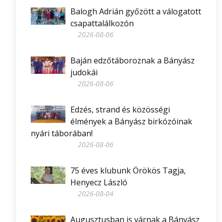
Balogh Adrián győzött a válogatott
csapattalálkozón
2026-08-06
Baján edzőtáboroznak a Bányász
judokái
2026-08-06
Edzés, strand és közösségi
élmények a Bányász birkózóinak
nyári táborában!
2026-08-06
75 éves klubunk Örökös Tagja,
Henyecz László
2026-08-04
Augusztusban is várnak a Bányász