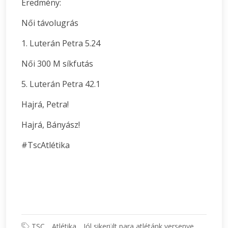
Eredmény:
Női távolugrás
1. Luterán Petra 5.24
Női 300 M síkfutás
5. Luterán Petra 42.1
Hajrá, Petra!
Hajrá, Bányász!
#TscAtlétika
TSC
Atlétika
Jól sikerült para atlétánk versenye