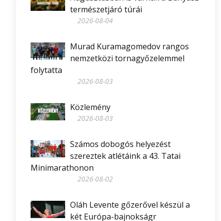
természetjáró túrái
2026-08-04
Murad Kuramagomedov rangos
nemzetközi tornagyőzelemmel
folytatta
2026-08-03
Közlemény
2026-08-03
Számos dobogós helyezést
szereztek atlétáink a 43. Tatai
Minimarathonon
2026-08-02
Oláh Levente gőzerővel készül a
két Európa-bajnokságr