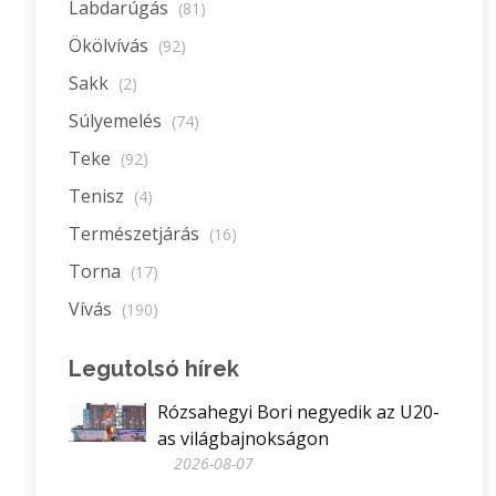
Labdarúgás
(81)
Ökölvívás
(92)
Sakk
(2)
Súlyemelés
(74)
Teke
(92)
Tenisz
(4)
Természetjárás
(16)
Torna
(17)
Vívás
(190)
Legutolsó hírek
Rózsahegyi Bori negyedik az U20-
as világbajnokságon
2026-08-07