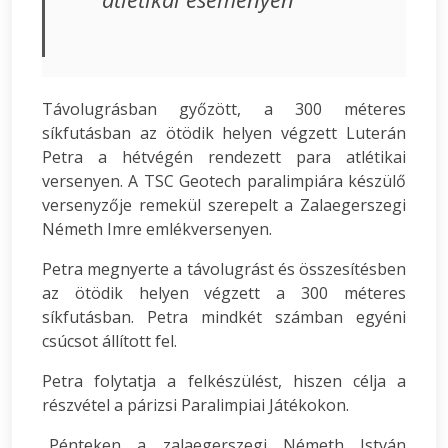
Távolugrásban győzött, a 300 méteres
síkfutásban az ötödik helyen végzett Luterán
Petra a hétvégén rendezett para atlétikai
versenyen. A TSC Geotech paralimpiára készülő
versenyzője remekül szerepelt a Zalaegerszegi
Németh Imre emlékversenyen.
Petra megnyerte a távolugrást és összesítésben
az ötödik helyen végzett a 300 méteres
síkfutásban. Petra mindkét számban egyéni
csúcsot állított fel.
Petra folytatja a felkészülést, hiszen célja a
részvétel a párizsi Paralimpiai Játékokon.
„Pénteken a zalaegerszegi Németh István