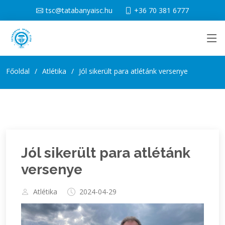
tsc@tatabanyaisc.hu
+36 70 381 6777
Főoldal
Atlétika
Jól sikerült para atlétánk versenye
Jól sikerült para atlétánk
versenye
Atlétika
2024-04-29