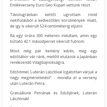
Emlékverseny Euro Geo Kupán vettünk részt.
Távolugrásban kettőt ugrottam rövid
nekifutásból a kedvezőtlen körülmények miatt,
de igy is sikerült 524 centiméterig eljutni.
Rá egy órára 300 méteren indultam, amin egy
biztató 42.1 másodpercet sikerült futnom.
Most még pár kemény edzés, meg egy
edzőtábor vár ránk, mielőtt elutazok a Japánban
rendezendő Világbajnokságra.
Edzőmmel, Luterán Lászlóval izgatottan várjuk a
nagy megmérettetést” - mondta el a verseny
után Luterán Petra.
Gratulálunk Petrának és Edzőjének, Luterán
Lászlónak!