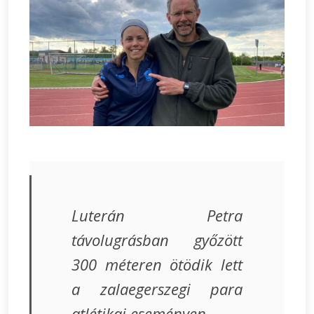
Luterán Petra
távolugrásban győzött
300 méteren ötödik lett
a zalaegerszegi para
atlétikai eseményen