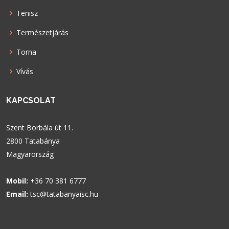
Tenisz
Természetjárás
Torna
Vívás
KAPCSOLAT
Szent Borbála út 11.
2800 Tatabánya
Magyarország
Mobil:
+36 70 381 6777
Email:
tsc@tatabanyaisc.hu