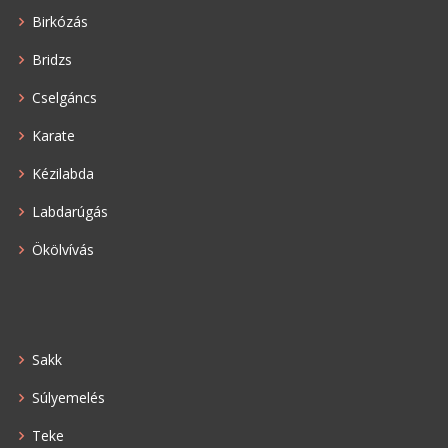
Birkózás
Bridzs
Cselgáncs
Karate
Kézilabda
Labdarúgás
Ökölvívás
Sakk
Súlyemelés
Teke