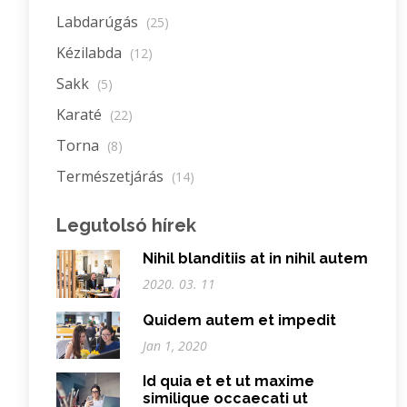
Labdarúgás
(25)
Kézilabda
(12)
Sakk
(5)
Karaté
(22)
Torna
(8)
Természetjárás
(14)
Legutolsó hírek
Nihil blanditiis at in nihil autem
2020. 03. 11
Quidem autem et impedit
Jan 1, 2020
Id quia et et ut maxime
similique occaecati ut