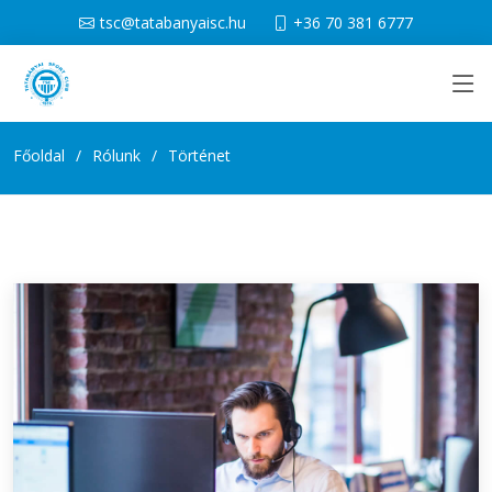
tsc@tatabanyaisc.hu
+36 70 381 6777
Főoldal
Rólunk
Történet