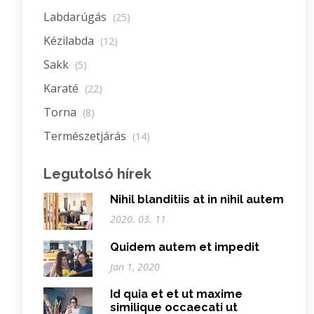
Labdarúgás
(25)
Kézilabda
(12)
Sakk
(5)
Karaté
(22)
Torna
(8)
Természetjárás
(14)
Legutolsó hírek
Nihil blanditiis at in nihil autem
2020. 03. 11
Quidem autem et impedit
Jan 1, 2020
Id quia et et ut maxime
similique occaecati ut