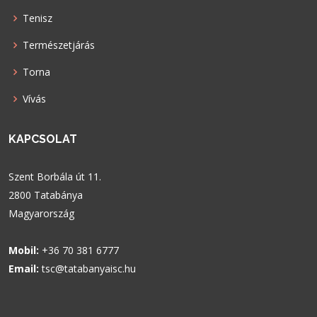
Tenisz
Természetjárás
Torna
Vívás
KAPCSOLAT
Szent Borbála út 11.
2800 Tatabánya
Magyarország
Mobil:
+36 70 381 6777
Email:
tsc@tatabanyaisc.hu