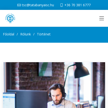
tsc@tatabanyaisc.hu
+36 70 381 6777
Főoldal
Rólunk
Történet