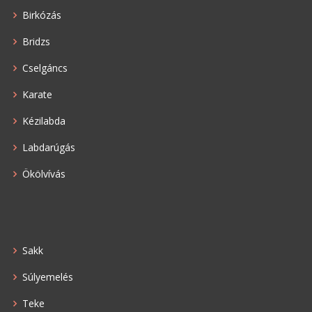
Birkózás
Bridzs
Cselgáncs
Karate
Kézilabda
Labdarúgás
Ökölvívás
Sakk
Súlyemelés
Teke