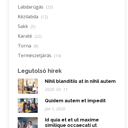
Labdarúgás
(25)
Kézilabda
(12)
Sakk
(5)
Karaté
(22)
Torna
(8)
Természetjárás
(14)
Legutolsó hírek
Nihil blanditiis at in nihil autem
2020. 03. 11
Quidem autem et impedit
Jan 1, 2020
Id quia et et ut maxime
similique occaecati ut