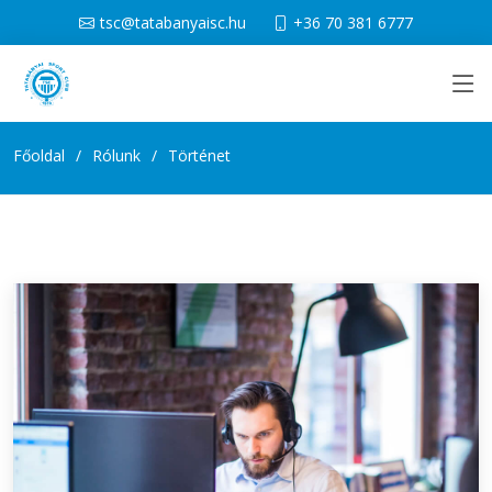
tsc@tatabanyaisc.hu
+36 70 381 6777
Főoldal
Rólunk
Történet