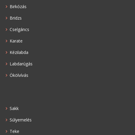
Birkózás
Bridzs
Cselgáncs
Karate
Kézilabda
Labdarúgás
Ökölvívás
Sakk
Súlyemelés
Teke