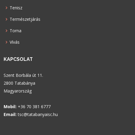
Tenisz
Természetjárás
Torna
Vívás
KAPCSOLAT
Szent Borbála út 11.
2800 Tatabánya
Magyarország
Mobil:
+36 70 381 6777
Email:
tsc@tatabanyaisc.hu