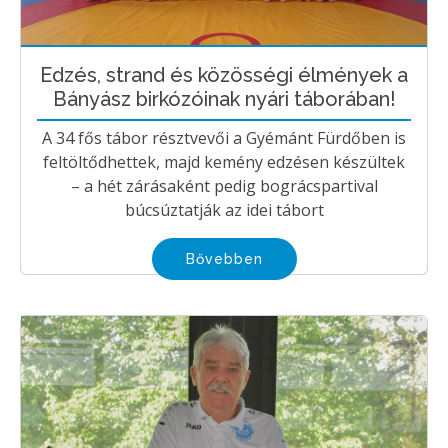
Edzés, strand és közösségi élmények a
Bányász birkózóinak nyári táborában!
A 34 fős tábor résztvevői a Gyémánt Fürdőben is
feltöltődhettek, majd kemény edzésen készültek
– a hét zárásaként pedig bográcspartival
búcsúztatják az idei tábort
Bővebben