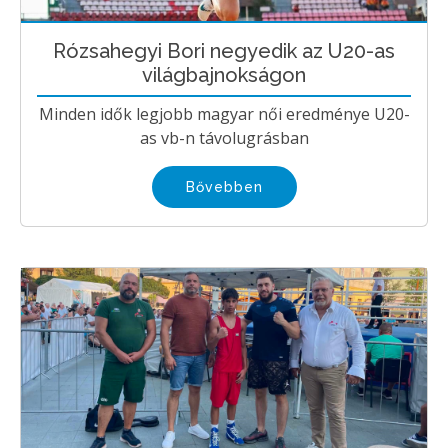
Rózsahegyi Bori negyedik az U20-as
világbajnokságon
Minden idők legjobb magyar női eredménye U20-
as vb-n távolugrásban
Bővebben