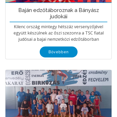
Baján edzőtáboroznak a Bányász
judokái
Kilenc ország mintegy hétszáz versenyzőjével
együtt készülnek az őszi szezonra a TSC fiatal
judósai a bajai nemzetközi edzőtáborban
Bővebben