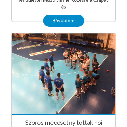
lendülettel készült a mérkőzésre a Csapat
és
Bővebben
Szoros meccsel nyitottak női