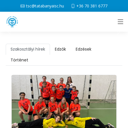
tsc@tatabanyaisc.hu
+36 70 381 6777
Szakosztályi hírek
Edzők
Edzések
Történet