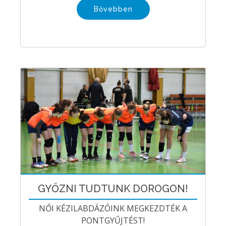
Bővebben
GYŐZNI TUDTUNK DOROGON!
NŐI KÉZILABDÁZÓINK MEGKEZDTÉK A
PONTGYŰJTÉST!