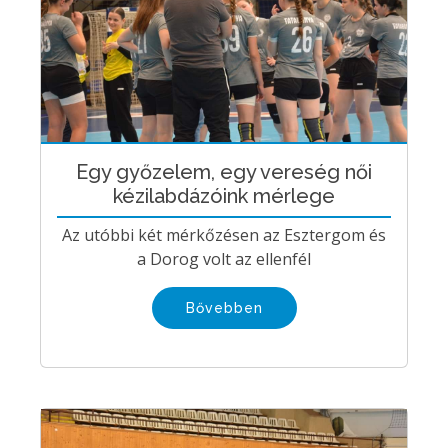
Egy győzelem, egy vereség női
kézilabdázóink mérlege
Az utóbbi két mérkőzésen az Esztergom és
a Dorog volt az ellenfél
Bővebben