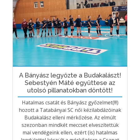
A Bányász legyőzte a Budakalászt!
Sebestyén Máté együttese az
utolsó pillanatokban döntött!
Hatalmas csatát és Bányász győzelmet(!!!)
hozott a Tatabányai SC női kézilabdázóinak
Budakalász elleni mérkőzése. Az elmúlt
szezonban mindkét meccset elveszítettük
mai vendégeink ellen, ezért (is) hatalmas