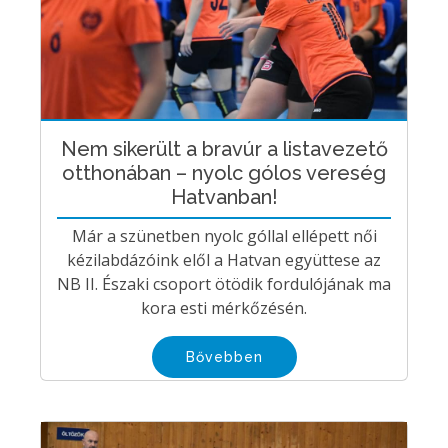
Nem sikerült a bravúr a listavezető
otthonában – nyolc gólos vereség
Hatvanban!
Már a szünetben nyolc góllal ellépett női
kézilabdázóink elől a Hatvan együttese az
NB II. Északi csoport ötödik fordulójának ma
kora esti mérkőzésén.
Bővebben