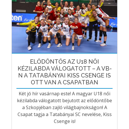
ELŐDÖNTŐS AZ U18 NŐI
KÉZILABDA VÁLOGATOTT – A VB-
N A TATABÁNYAI KISS CSENGE IS
OTT VAN A CSAPATBAN
Két jó hír vasárnap este! A magyar U18 női
kézilabda válogatott bejutott az elődöntőbe
a Szkopjéban zajló világbajnokságon! A
Csapat tagja a Tatabányai SC nevelése, Kiss
Csenge is!