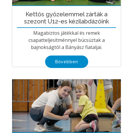
Kettős győzelemmel zárták a
szezont U12-es kézilabdázóink
Magabiztos játékkal és remek
csapatteljesítménnyel búcsúztak a
bajnokságtól a Bányász fiataljai.
Bővebben