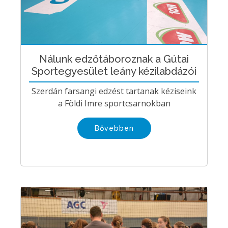
Nálunk edzőtáboroznak a Gútai
Sportegyesület leány kézilabdázói
Szerdán farsangi edzést tartanak kéziseink
a Földi Imre sportcsarnokban
Bővebben