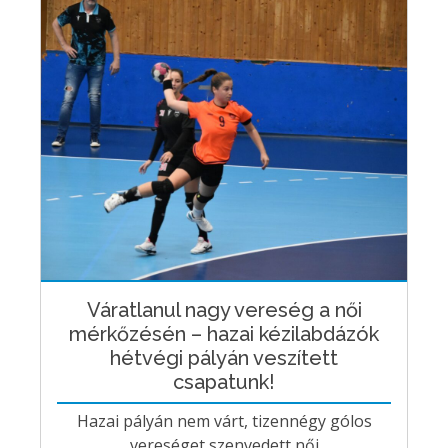
Váratlanul nagy vereség a női
mérkőzésén – hazai kézilabdázók
hétvégi pályán veszített
csapatunk!
Hazai pályán nem várt, tizennégy gólos
vereséget szenvedett női